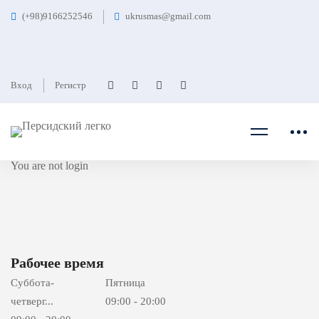
(+98)9166252546
ukrusmas@gmail.com
Главная
حساب کاربری
حساب کاربری
Вход
Регистр
حساب
You are not
login
کاربری
Рабочее время
Суббота-
Пятница
четверг...
09:00 - 20:00