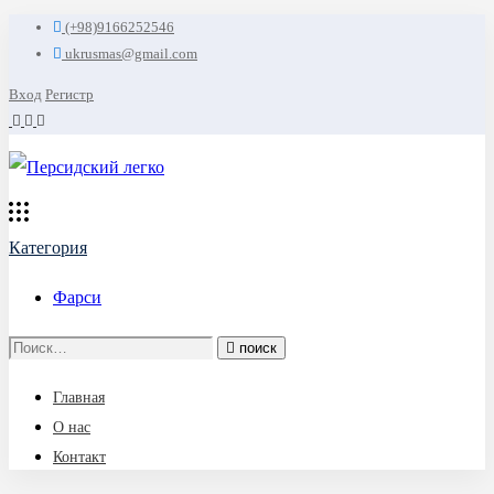
(+98)9166252546
ukrusmas@gmail.com
Вход
Регистр
Категория
Фарси
Search
поиск
for:
Главная
О нас
Контакт