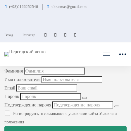
(+98)9166252546
ukrusmas@gmail.com
Главная
Регистрация студентов
Вход
Регистр
Регистрация студентов
У вас уже есть аккаунт?
Войти
Имя
Фамилия
Имя пользователя
Email
Пароль
Подтверждение пароля
Регистрируясь, я соглашаюсь с условиями сайта
Условия и
положения