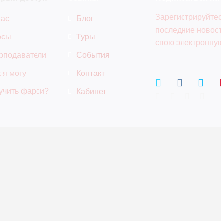
Зарегистрируйтес
нас
Блог
последние новост
рсы
Туры
свою электронную
рподаватели
События
 я могу
Контакт
учить фарси?
Кабинет