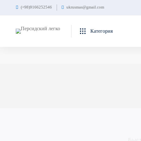
(+98)9166252546
ukrusmas@gmail.com
Главная
داشبورد
Категория
Быст