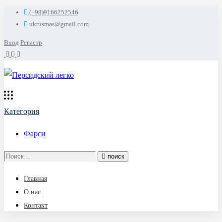
(+98)9166252546
ukrusmas@gmail.com
Вход
Регистр
Категория
Фарси
Search
поиск
for:
Главная
О нас
Контакт