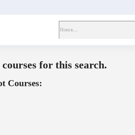
и
Search
for:
 courses for this search.
t Courses: