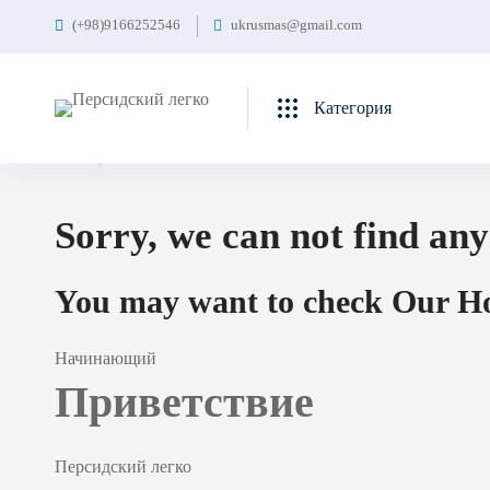
(+98)9166252546
ukrusmas@gmail.com
Главная
Курсы
Web Development
Web Development курс
Категория
Sorry, we can not find any
You may want to check Our Ho
Начинающий
Приветствие
Персидский легко