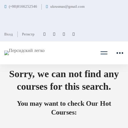
(+98)9166252546
ukrusmas@gmail.com
Главная
Курсы
Photography Tools
Photography Tools курси
Вход
Регистр
Sorry, we can not find any
courses for this search.
You may want to check Our Hot
Courses: