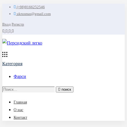
(+98)9166252546
ukrusmas@gmail.com
Вход
Регистр
Категория
Фарси
Search
поиск
for:
Главная
О нас
Контакт